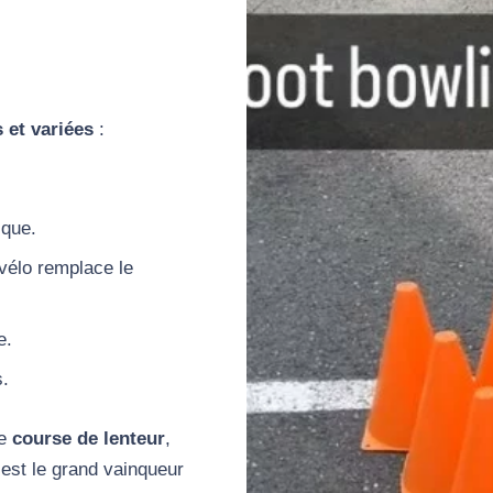
 et variées
:
ique.
 vélo remplace le
e.
s.
ne
course de lenteur
,
 est le grand vainqueur