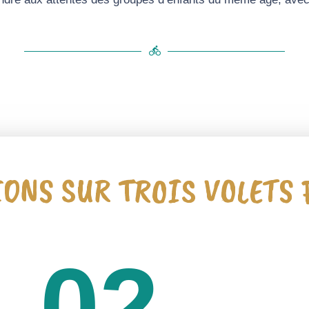
directions_bike
ONS SUR TROIS VOLETS
02