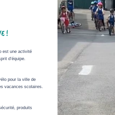
E !
o est une activité
prit d’équipe.
lo pour la ville de
s vacances scolaires.
écurité, produits