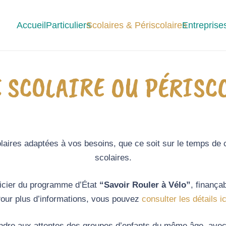
Accueil
Particuliers
Scolaires & Périscolaires
Entreprises
 SCOLAIRE OU PÉRISC
olaires adaptées à vos besoins, que ce soit sur le temps de
scolaires.
ficier du programme d’État
“Savoir Rouler à Vélo”
, finança
our plus d’informations, vous pouvez
consulter les détails ic
dre aux attentes des groupes d’enfants du même âge, avec 