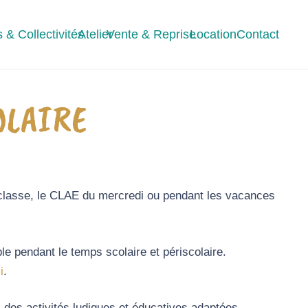
 & Collectivités
Atelier
Vente & Reprise
Location
Contact
OLAIRE
 classe, le CLAE du mercredi ou pendant les vacances
ble pendant le temps scolaire et périscolaire.
i
.
des activités ludiques et éducatives adaptées.